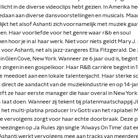
llicht in de diverse videoclips hebt gezien. In Amerika hee
daan aan diverse dansvoorstellingen en musicals. Maa
lijkt het alsof Ashanti zich voornamelijk met muziek gaa
n. Haar voorliefde voor het genre waar r&b en soul
 hoor je in al haar werk. Niet voor niets geldt Mary J. 
voor Ashanti, net als jazz-zangeres Ella Fitzgerald. De
 in Glen Cove, New York. Wanneer ze 6 jaar oud is, begint
e zingen in een gospelkoor. Haar R&B carrière begint in
 meedoet aan een lokale talentenjacht. Haar sterke s
 direct de aandacht van de muziekindustrie en op 14-ja
eeft ze haar eerste manager die haar overal in New York
laat doen. Wanneer zij tekent bij platenmaatschappij J
s het multi-platina producer Irv Gotti van het raplabel 
ie vervolgens zorgt voor haar echte doorbraak. Deze 
meezingen op Ja Rules zijn single 'Always On Time' dat 
 Ashanti werkt vervolgens mee aan tracks van meerder