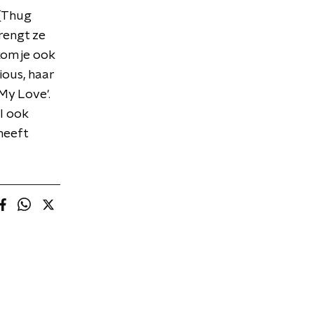
 (Thug
rengt ze
kom je ook
ious, haar
My Love'.
al ook
heeft