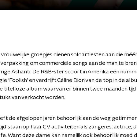
 vrouwelijke groepjes dienen soloartiesten aan die méér 
 verpakking om commerciële songs aan de man te bre
arige Ashanti. De R&B-ster scoort in Amerika een numme
le 'Foolish' en verdrijft Céline Dion van de top in de alb
e titelloze album waarvan er binnen twee maanden tij
stuks van verkocht worden.
eft de afgelopen jaren behoorlijk aan de weg getimmer
tijd staan op haar CV activiteiten als zangeres, actrice, 
fe. Want deze dame kan namelijk ook behoorlijk goed 