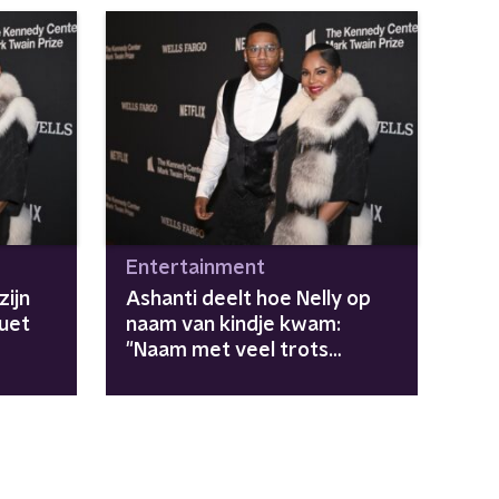
Entertainment
zijn
Ashanti deelt hoe Nelly op
duet
naam van kindje kwam:
"Naam met veel trots
gekozen"