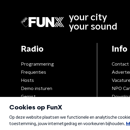
your city
your sound
Radio
Info
Programmering
Contact
Frequenties
Adverte
Hosts
Vacatur
Demo insturen
NPO Ca
Gemist
Downloa
Algemene voorwaarden
Privacybeleid