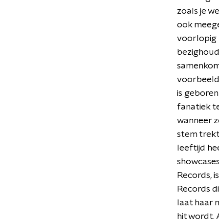
zoals je we
ook meege
voorlopig 
bezighoude
samenkomen
voorbeeld 
is geboren
fanatiek t
wanneer ze
stem trekt
leeftijd h
showcases 
Records, i
Records d
laat haar 
hit wordt.