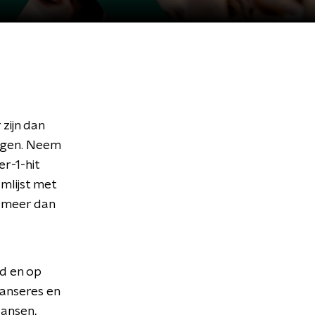
zijn dan
ngen. Neem
r-1-hit
umlijst met
d meer dan
d en op
danseres en
dansen,