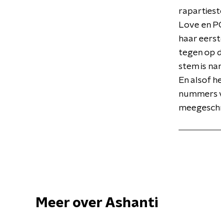
rapartiest
Love en PO
haar eerst
tegen op d
stem is na
En alsof h
nummers vo
meegeschre
Meer over Ashanti