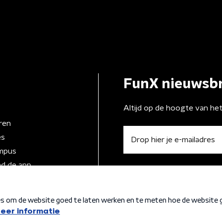
FunX nieuwsbr
Altijd op de hoogte van he
ren
es
mpus
d de app