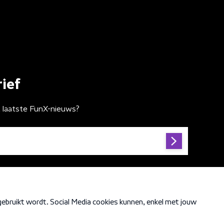
ief
t laatste FunX-nieuws?
Cookiebeleid