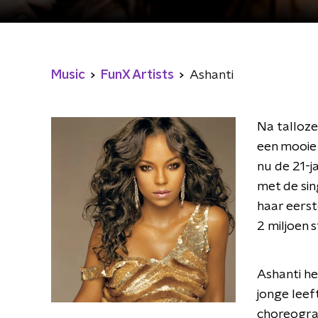
Music
FunX Artists
Ashanti
Na talloze
een mooie
nu de 21-j
met de sing
haar eerst
2 miljoen 
Ashanti he
jonge leef
choreogra