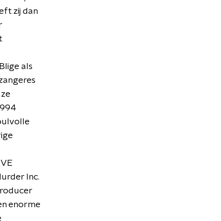
ft zij dan
r
t
Blige als
 zangeres
 ze
 1994
oulvolle
rige
IVE
Murder Inc.
producer
een enorme
e