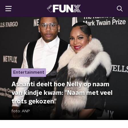
Entertainment
Ashanti deelt hoe Nelly op naam
van kindje kwam: "Naam met veel
trots gekozen"
foto:
ANP