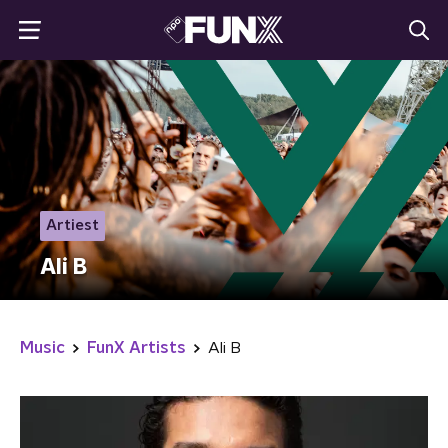
Artiest
Ali B
Music
FunX Artists
Ali B