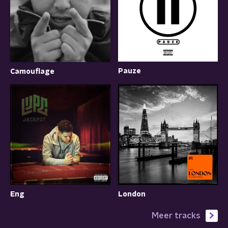
Pauze
Camouflage
Eng
London
Meer tracks