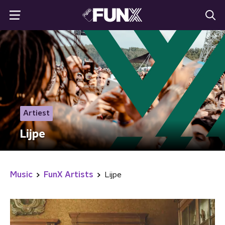
Artiest
Lijpe
Music
FunX Artists
Lijpe