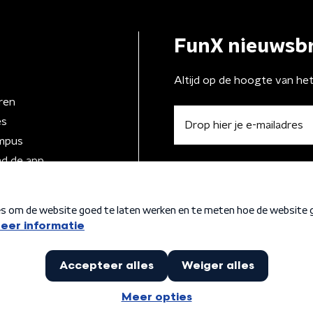
FunX nieuwsbr
Altijd op de hoogte van he
ren
es
mpus
d de app