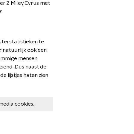
er 2 Miley Cyrus met
.
terstatistieken te
r natuurlijk ook een
. Sommige mensen
eiend. Dus naast de
e lijstjes haten zien
media cookies.