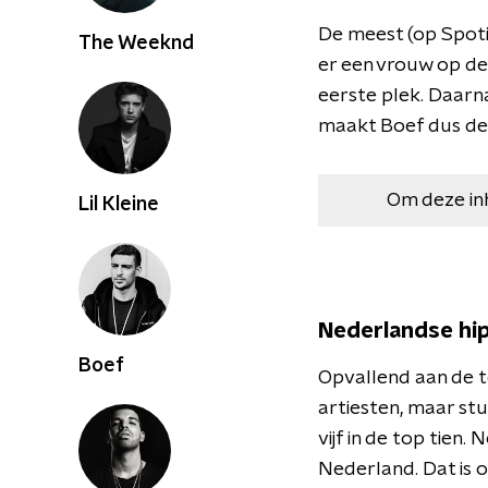
De meest (op Spotif
The Weeknd
er een vrouw op de
eerste plek. Daar
maakt Boef dus de
Om deze in
Lil Kleine
Nederlandse hi
Boef
Opvallend aan de to
artiesten, maar stuk
vijf in de top tien
Nederland. Dat is 