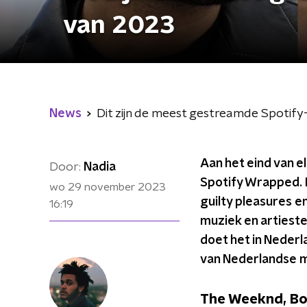
van 2023
News
Dit zijn de meest gestreamde Spotify
Aan het eind van e
Door:
Nadia
Spotify Wrapped. I
wo 29 november 2023
guilty pleasures e
16:19
muziek en artieste
doet het in Nederl
van Nederlandse mu
The Weeknd, Bo