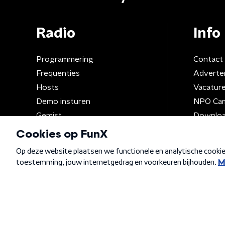
Radio
Info
Programmering
Contact
Frequenties
Adverte
Hosts
Vacatur
Demo insturen
NPO Ca
Gemist
Downloa
Algemene voorwaarden
Privacybeleid