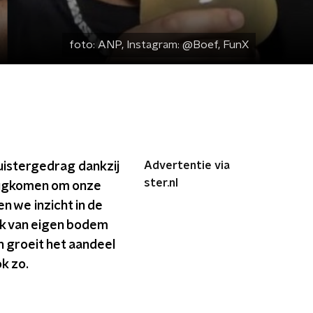
foto:
ANP, Instagram: @Boef, FunX
Advertentie via
luistergedrag dankzij
ster.nl
terugkomen om onze
n we inzicht in de
ek van eigen bodem
n groeit het aandeel
k zo.