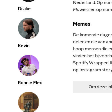
Nederland. Op nu
Drake
Flowers
en op numm
Memes
De komende dagen z
delen en die van an
Kevin
hoop mensen die er 
vinden het bijvoorb
Spotify Wrapped lij
op Instagram story
Ronnie Flex
Om deze in