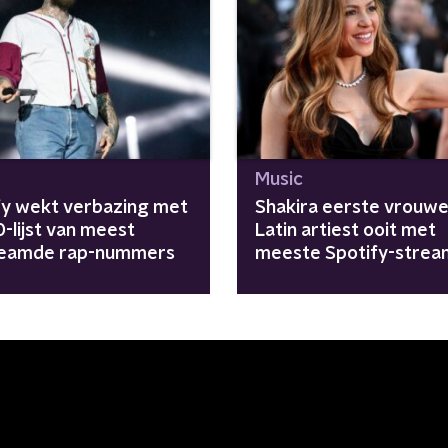
Music
fy wekt verbazing met
Shakira eerste vrouwel
-lijst van meest
Latin artiest ooit met
eamde rap-nummers
meeste Spotify-strea