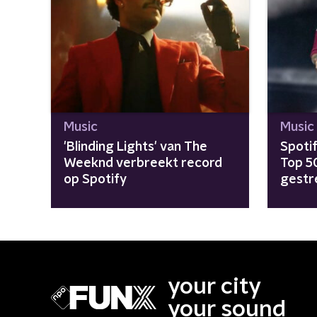
Music
Music
'Blinding Lights' van The
Spoti
Weeknd verbreekt record
Top 50
op Spotify
gestr
your city
your sound