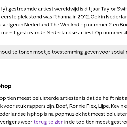
y) gestreamde artiest wereldwijd is dit jaar Taylor Swif
 eerste plek stond was Rihanna in 2012. Ook in Nederla
na volgen in Nederland The Weeknd op nummer 2 en Bo
 meest gestreamde Nederlandse artiest. Op nummer 4 
houd te tonen moet je
toestemming geven
voor social 
phop
p tien meest beluisterde artiesten is dat de helft niet
 voor stuk rappers zijn. Boef, Ronnie Flex, Lijpe, Kevin e
. Nederlandse hiphop is na popmuziek het meest beluiste
overigens weer
terug te zien
in de top tien meest gest