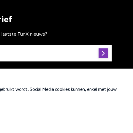
ief
t laatste FunX-nieuws?
Cookiebeleid