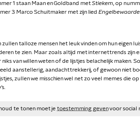
mmer 1 staan Maan en Goldband met
Stiekem
, op numm
er 3 Marco Schuitmaker met zijn lied
Engelbewaarder
ullen talloze mensen het leuk vinden om hun eigen luis
deren te zien. Maar zoals altijd met internettrends zijn e
niks van willen weten of de lijstjes belachelijk maken
eeld aanstellerig, aandachttrekkerij, of gewoon niet bo
stjes, zullen we misschien wel net zo veel memes die op d
's.
houd te tonen moet je
toestemming geven
voor social 