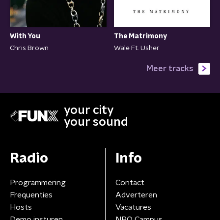
With You
The Matrimony
Chris Brown
Wale Ft. Usher
Meer tracks
your city
your sound
Radio
Info
Programmering
Contact
Frequenties
Adverteren
Hosts
Vacatures
Demo insturen
NPO Campus