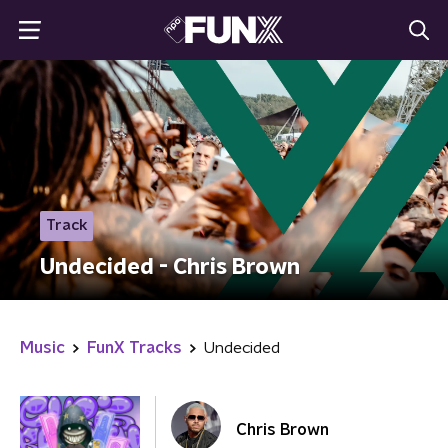
Track
Undecided - Chris Brown
Music
FunX Tracks
Undecided
Chris Brown