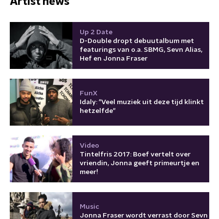
Artist news
Up 2 Date
D-Double dropt debuutalbum met
featurings van o.a. SBMG, Sevn Alias,
Hef en Jonna Fraser
FunX
Idaly: "Veel muziek uit deze tijd klinkt
hetzelfde"
Video
Tintelfris 2017: Boef vertelt over
vriendin, Jonna geeft primeurtje en
meer!
Music
Jonna Fraser wordt verrast door Sevn