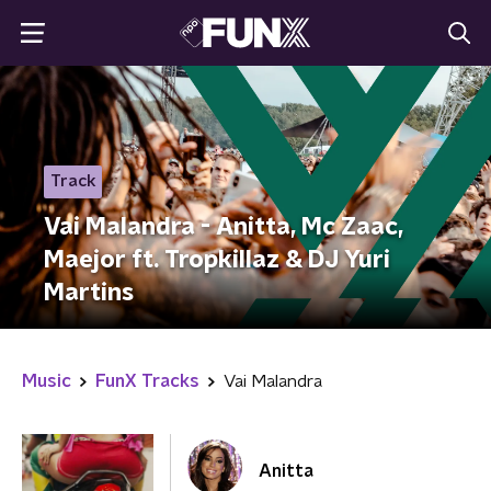
Track
Vai Malandra - Anitta, Mc Zaac,
Maejor ft. Tropkillaz & DJ Yuri
Martins
Music
FunX Tracks
Vai Malandra
Anitta