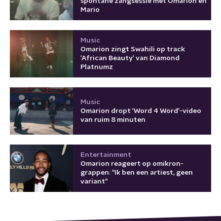
spontane zangsessie met Omarion en
Mario
Music
Omarion zingt Swahili op track
'African Beauty' van Diamond
Platnumz
Music
Omarion dropt 'Word 4 Word'-video
van ruim 8 minuten
Entertainment
Omarion reageert op omikron-
grappen: "Ik ben een artiest, geen
variant"