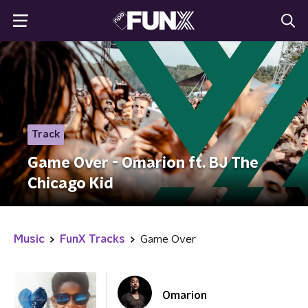
Track
Game Over - Omarion ft. BJ The
Chicago Kid
Music
FunX Tracks
Game Over
Omarion