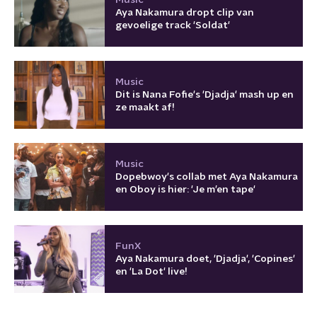
Music
Aya Nakamura dropt clip van
gevoelige track 'Soldat'
Music
Dit is Nana Fofie's 'Djadja' mash up en
ze maakt af!
Music
Dopebwoy's collab met Aya Nakamura
en Oboy is hier: 'Je m’en tape'
FunX
Aya Nakamura doet, 'Djadja', 'Copines'
en 'La Dot' live!