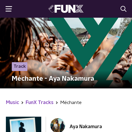
Track
Méchante - Aya Nakamura
Music
FunX Tracks
Méchante
Aya Nakamura