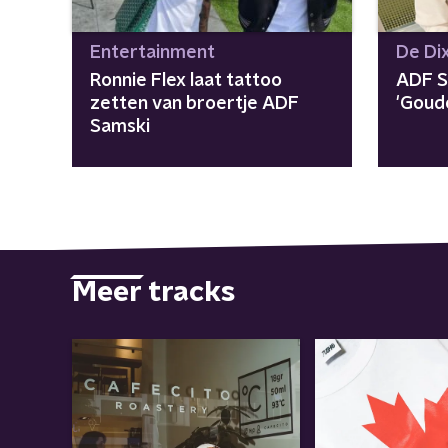
Entertainment
De Di
Ronnie Flex laat tattoo
ADF S
zetten van broertje ADF
'Goud
Samski
Meer tracks