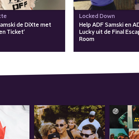
xte
Locked Down
amski de DiXte met
Help ADF Samski en A
en Ticket'
Lucky uit de Final Esc
Room