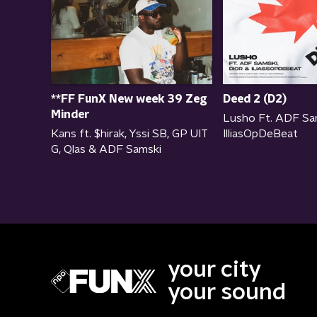
**FF FunX New week 39 Zeg
Deed 2 (D2)
Minder
Lusho Ft. ADF Sam
Kans ft. $hirak, Yssi SB, GP UIT
IlliasOpDeBeat
G, Qlas & ADF Samski
your city
your sound