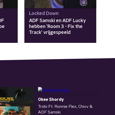
Locked Down
DF
ADF Samski en ADF Lucky
ape
hebben 'Room 3 - Fix the
Track' vrijgespeeld
Okee Shordy
Trobi Ft. Ronnie Flex, Chivv &
ADF Samski