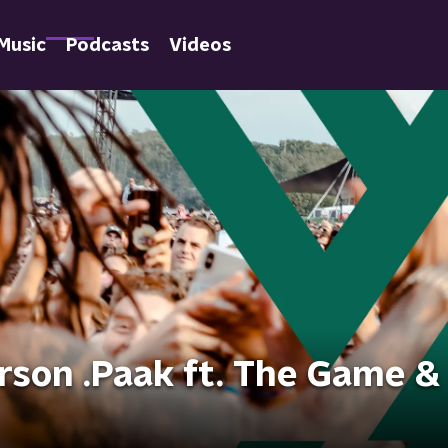
Music
Podcasts
Videos
rson .Paak ft. The Game &