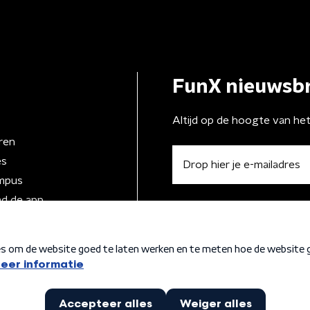
FunX nieuwsbr
Altijd op de hoogte van he
ren
es
mpus
d de app