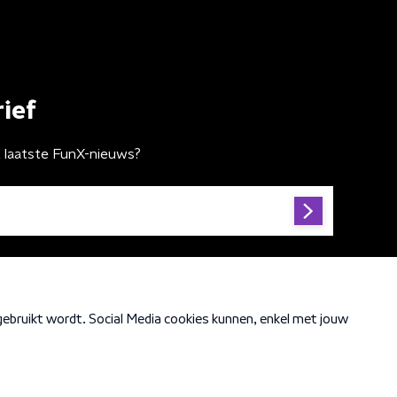
ief
t laatste FunX-nieuws?
Cookiebeleid