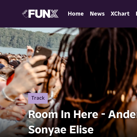
Home
News
XChart
Track
Room In Here - Ande
Sonyae Elise