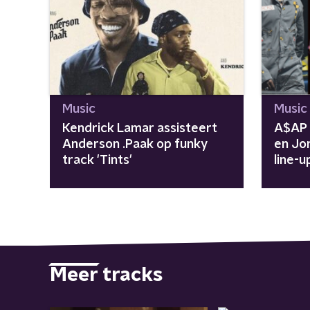
Music
Music
Kendrick Lamar assisteert
A$AP 
Anderson .Paak op funky
en Jo
track 'Tints'
line-u
Meer tracks