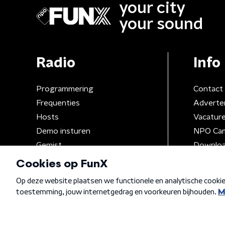
your city
your sound
Radio
Info
Programmering
Contact
Frequenties
Adverte
Hosts
Vacatur
Demo insturen
NPO Ca
Gemist
Downloa
Algemene voorwaarden
Privacybeleid