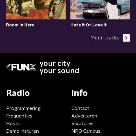
Room In Here
Hate it Or Love It
Meer tracks
your city
your sound
Radio
Info
Programmering
Contact
Frequenties
Adverteren
Hosts
Vacatures
Demo insturen
NPO Campus