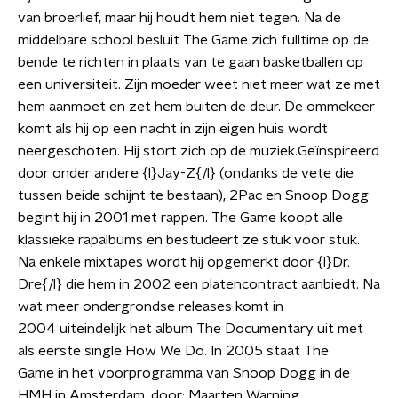
van broerlief, maar hij houdt hem niet tegen. Na de
middelbare school besluit The Game zich fulltime op de
bende te richten in plaats van te gaan basketballen op
een universiteit. Zijn moeder weet niet meer wat ze met
hem aanmoet en zet hem buiten de deur. De ommekeer
komt als hij op een nacht in zijn eigen huis wordt
neergeschoten. Hij stort zich op de muziek.Geïnspireerd
door onder andere {l}Jay-Z{/l} (ondanks de vete die
tussen beide schijnt te bestaan), 2Pac en Snoop Dogg
begint hij in 2001 met rappen. The Game koopt alle
klassieke rapalbums en bestudeert ze stuk voor stuk.
Na enkele mixtapes wordt hij opgemerkt door {l}Dr.
Dre{/l} die hem in 2002 een platencontract aanbiedt. Na
wat meer ondergrondse releases komt in
2004 uiteindelijk het album The Documentary uit met
als eerste single How We Do. In 2005 staat The
Game in het voorprogramma van Snoop Dogg in de
HMH in Amsterdam. door: Maarten Warning