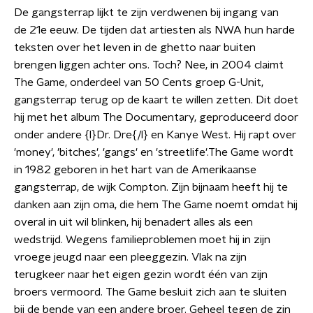
De gangsterrap lijkt te zijn verdwenen bij ingang van
de 21e eeuw. De tijden dat artiesten als NWA hun harde
teksten over het leven in de ghetto naar buiten
brengen liggen achter ons. Toch? Nee, in 2004 claimt
The Game, onderdeel van 50 Cents groep G-Unit,
gangsterrap terug op de kaart te willen zetten. Dit doet
hij met het album The Documentary, geproduceerd door
onder andere {l}Dr. Dre{/l} en Kanye West. Hij rapt over
'money', 'bitches', 'gangs' en 'streetlife'.The Game wordt
in 1982 geboren in het hart van de Amerikaanse
gangsterrap, de wijk Compton. Zijn bijnaam heeft hij te
danken aan zijn oma, die hem The Game noemt omdat hij
overal in uit wil blinken, hij benadert alles als een
wedstrijd. Wegens familieproblemen moet hij in zijn
vroege jeugd naar een pleeggezin. Vlak na zijn
terugkeer naar het eigen gezin wordt één van zijn
broers vermoord. The Game besluit zich aan te sluiten
bij de bende van een andere broer. Geheel tegen de zin