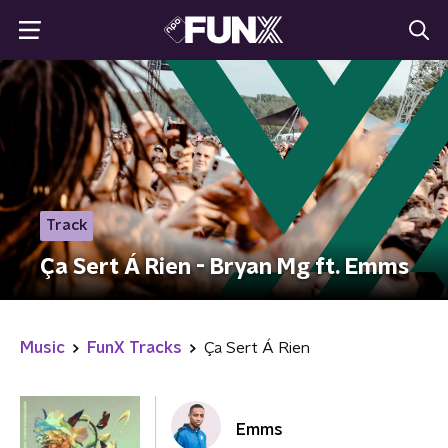
Track
Ça Sert Á Rien - Bryan Mg ft. Emms
Music
FunX Tracks
Ça Sert Á Rien
Emms