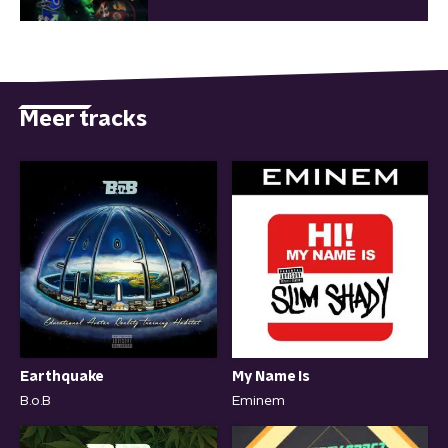
Meer tracks
Earthquake
My Name Is
B.o.B
Eminem