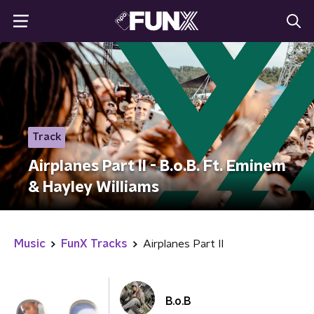
Track
Airplanes Part II - B.o.B. Ft. Eminem
& Hayley Williams
Music
FunX Tracks
Airplanes Part II
B.o.B