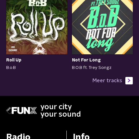
Roll Up
Not For Long
B.o.B
B.O.B ft. Trey Songz
Meer tracks
your city
your sound
Radio
Info