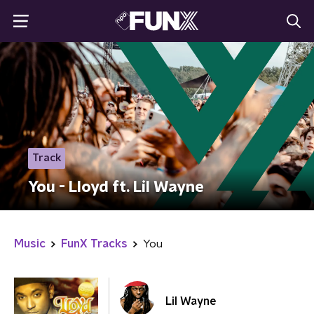
Track
You - Lloyd ft. Lil Wayne
Music
FunX Tracks
You
Lil Wayne