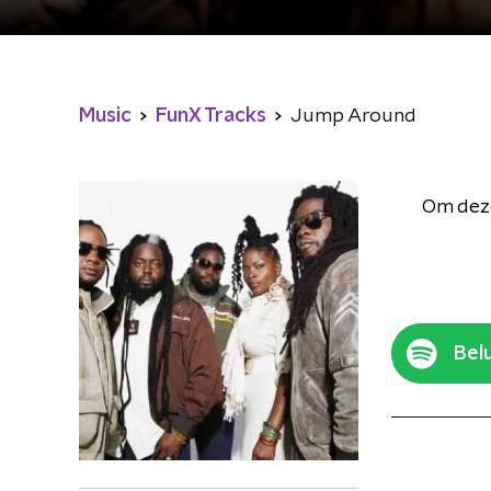
Music
FunX Tracks
Jump Around
Om deze
Belu