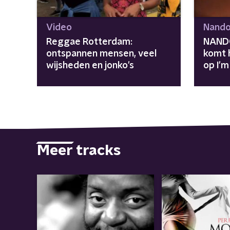
Video
Nando
Reggae Rotterdam:
NANDO
ontspannen mensen, veel
komt 
wijsheden en jonko's
op I'
Meer tracks