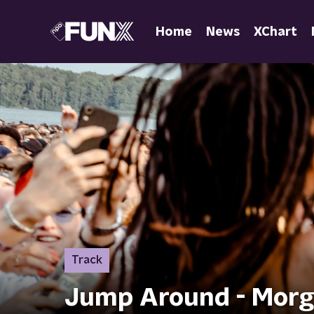
Home
News
XChart
Track
Jump Around - Morg