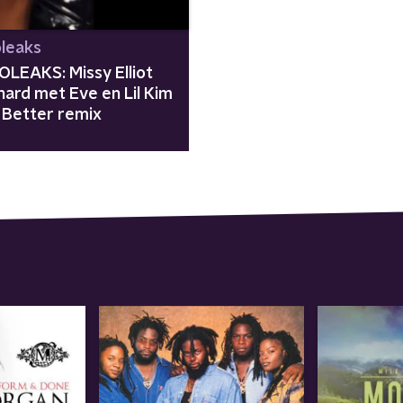
leaks
LEAKS: Missy Elliot
hard met Eve en Lil Kim
m Better remix