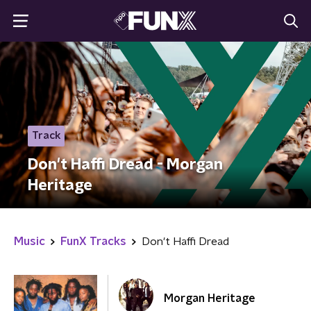
Track
Don't Haffi Dread - Morgan
Heritage
Music
FunX Tracks
Don't Haffi Dread
Morgan Heritage