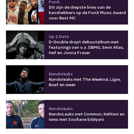
FunX
Dit zijn de diepste lines van de
kanshebbers op de FunX Music Award
voor Best MC
Up 2 Date
D-Double dropt debuutalbum met
featurings van o.a. SBMG, Sevn Alias,
Hef en Jonna Fraser
Nandoleaks
Nandoleaks met The Weeknd, Lijpe,
Boef en meer
Nandoleaks
NandoLeaks met Common, Kehlani en
Ismo met Soufiane Eddyani