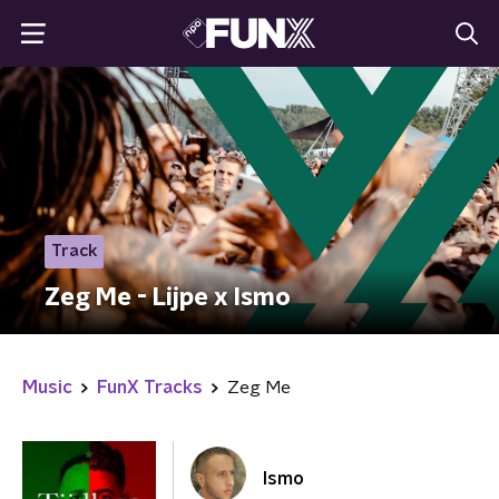
Track
Zeg Me - Lijpe x Ismo
Music
FunX Tracks
Zeg Me
Ismo