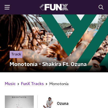
Track
Monotonía - Shakira Ft. Ozuna
Music
FunX Tracks
Monotonía
Ozuna