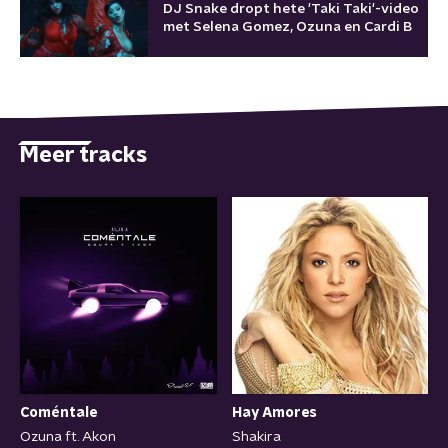
DJ Snake dropt hete 'Taki Taki'-video
met Selena Gomez, Ozuna en Cardi B
Meer tracks
Coméntale
Hay Amores
Ozuna ft. Akon
Shakira