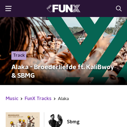
Track
Alaka - Broederliefde ft. KaliBwoy
& SBMG
Music
FunX Tracks
Alaka
Sbmg