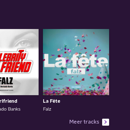
rlfriend
La Fête
kado Banks
Falz
Meer tracks