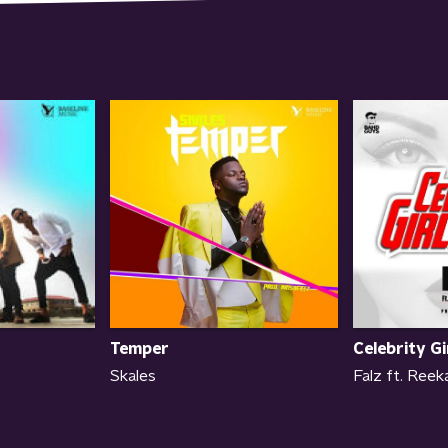
Temper
Celebrity Gi
Skales
Falz ft. Ree