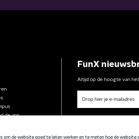
FunX nieuwsbr
Altijd op de hoogte van he
ren
es
mpus
d de app