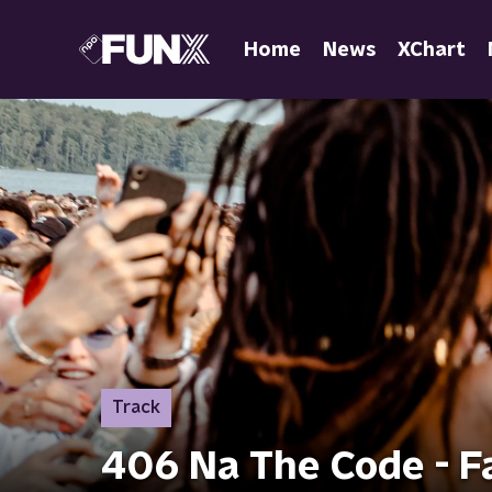
Home
News
XChart
Track
406 Na The Code - Fa