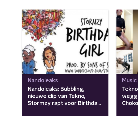
Nandoleaks
Music
Nandoleaks: Bubbling,
Tekno
nieuwe clip van Tekno,
wegge
Stormzy rapt voor Birthday
Choko
Girl en meer!