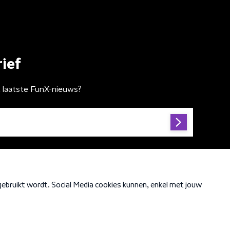
ief
t laatste FunX-nieuws?
Cookiebeleid