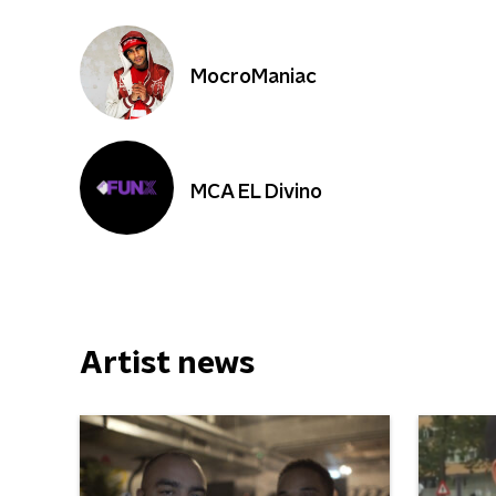
MocroManiac
MCA EL Divino
Artist news