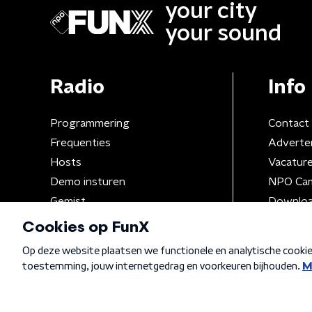
your city
your sound
Radio
Info
Programmering
Contact
Frequenties
Adverte
Hosts
Vacatur
Demo insturen
NPO Ca
Gemist
Downloa
Algemene voorwaarden
Privacybeleid