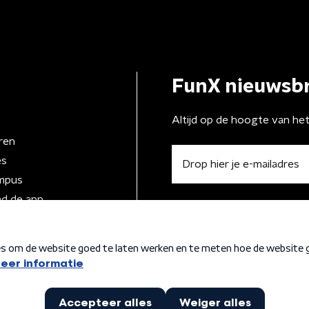
FunX nieuwsbr
Altijd op de hoogte van he
ren
es
mpus
d de app