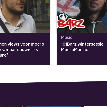
Music
enen views voor mocro
101Barz wintersessie:
rs, maar nauwelijks
MocroManiac
ure?