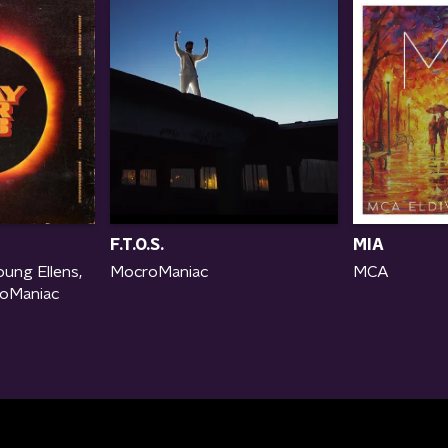
MIA
F.T.O.S.
oung Ellens,
MCA
MocroManiac
roManiac