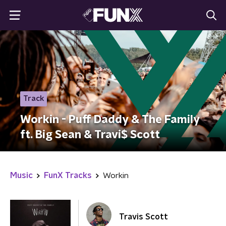
Track
Workin - Puff Daddy & The Family
ft. Big Sean & Travi$ Scott
Music
FunX Tracks
Workin
Travis Scott