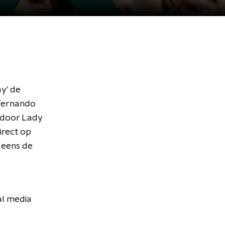
y' de
Fernando
 door Lady
irect op
l eens de
al media