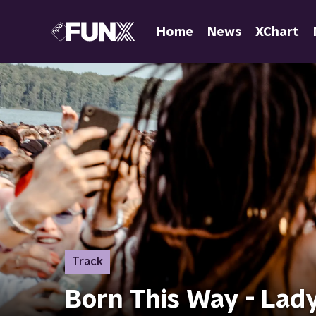
Home
News
XChart
Track
Born This Way - Lad