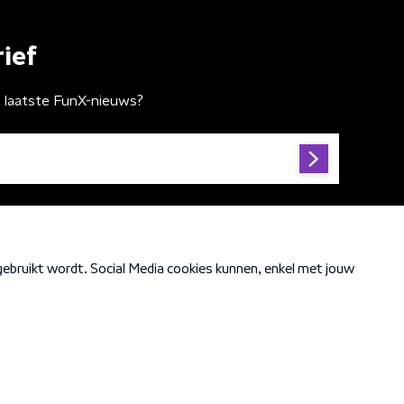
ief
t laatste FunX-nieuws?
Cookiebeleid