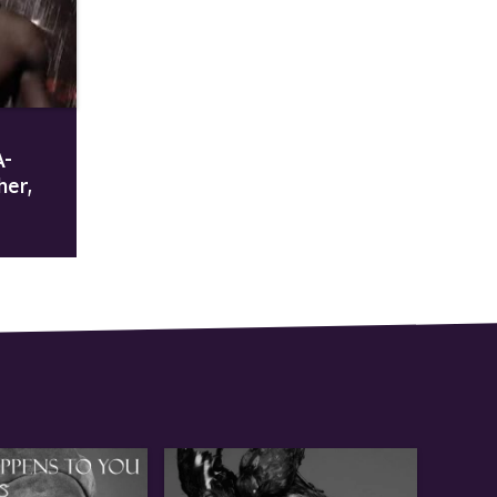
A-
her,