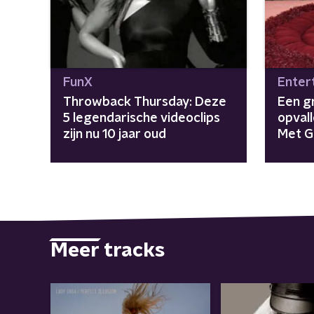
FunX
Enter
Throwback Thursday: Deze
Een g
5 legendarische videoclips
opvall
zijn nu 10 jaar oud
Met G
Meer tracks