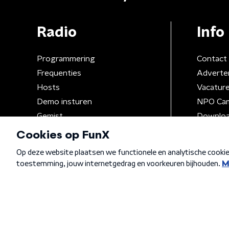
Radio
Info
Programmering
Contact
Frequenties
Adverte
Hosts
Vacatur
Demo insturen
NPO Ca
Gemist
Downloa
Algemene voorwaarden
Privacybeleid