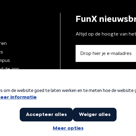
FunX nieuwsbr
Altijd op de hoogte van he
ren
es
mpus
d de app