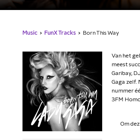
Music
FunX Tracks
Born This Way
Van het ge
meest succ
Garibay, D
Gaga zelf. 
nummer één 
3FM Homo 
Om deze