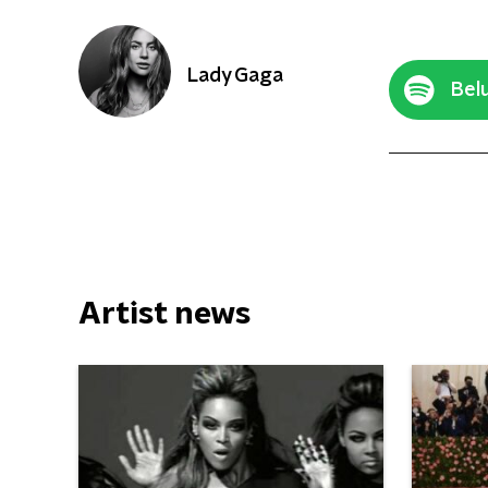
Lady Gaga
Belu
Artist news