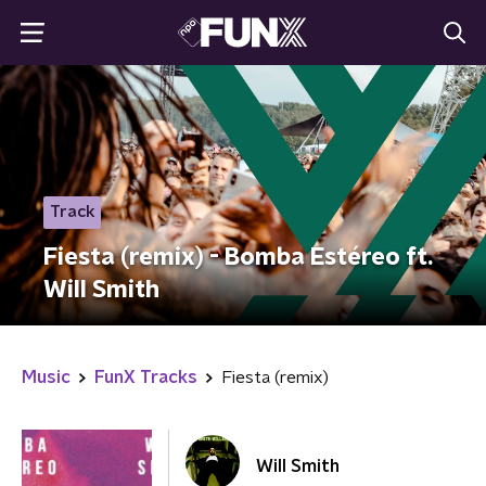
Track
Fiesta (remix) - Bomba Estéreo ft.
Will Smith
Music
FunX Tracks
Fiesta (remix)
Will Smith