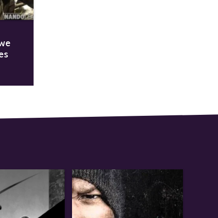
uwe
es