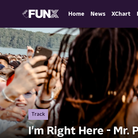
Home
News
XChart
Track
I'm Right Here - Mr. 