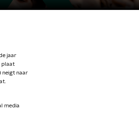
de jaar
 plaat
) neigt naar
at.
al media