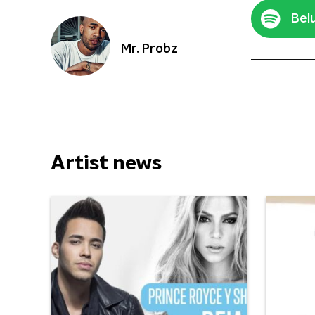
Belu
Mr. Probz
Artist news