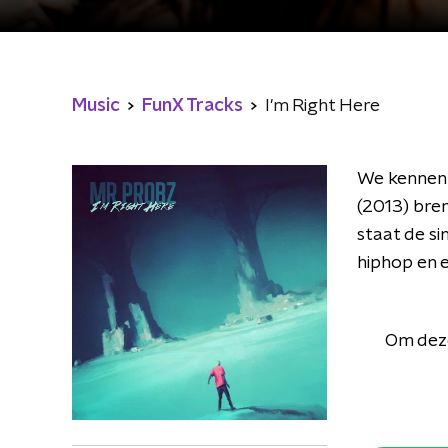
Music
FunX Tracks
I'm Right Here
We kennen M
(2013) bren
staat de si
hiphop en 
Om deze