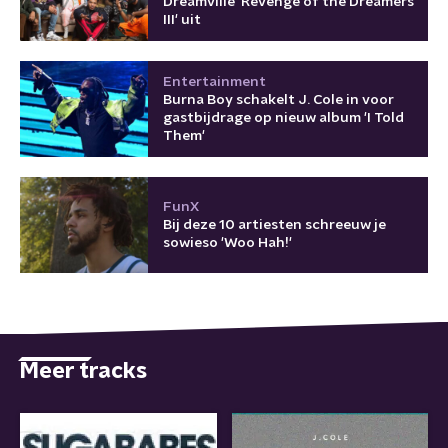
Dreamville 'Revenge of the Dreamers
III' uit
Entertainment
Burna Boy schakelt J. Cole in voor
gastbijdrage op nieuw album 'I Told
Them'
FunX
Bij deze 10 artiesten schreeuw je
sowieso 'Woo Hah!'
Meer tracks