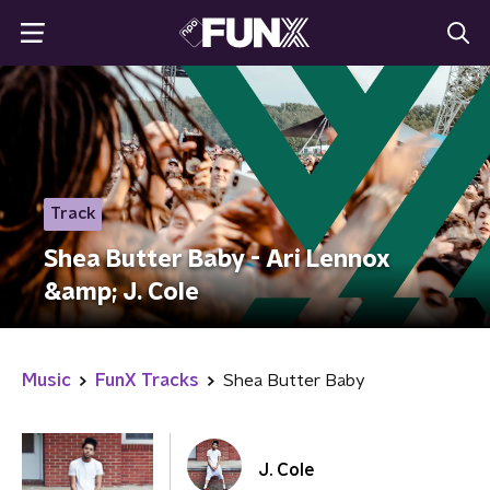
Track
Shea Butter Baby - Ari Lennox
&amp; J. Cole
Music
FunX Tracks
Shea Butter Baby
J. Cole