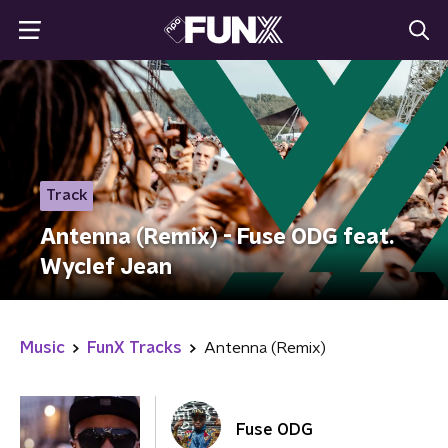
Track
Antenna (Remix) - Fuse ODG feat.
Wyclef Jean
Music
FunX Tracks
Antenna (Remix)
Fuse ODG