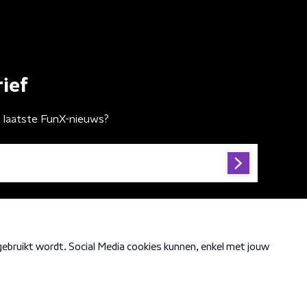
ief
t laatste FunX-nieuws?
Cookiebeleid