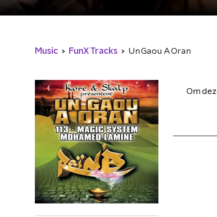
Music
FunX Tracks
Un Gaou A Oran
Om deze