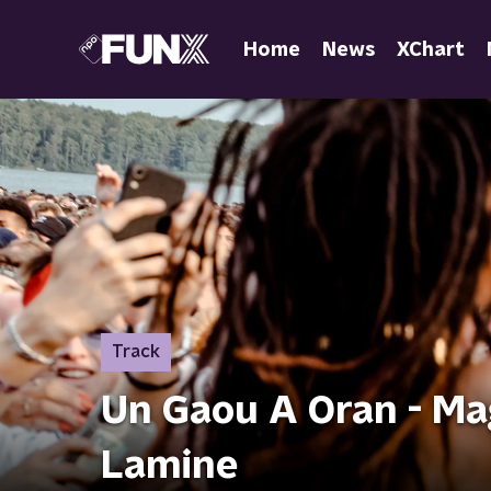
Home
News
XChart
Track
Un Gaou A Oran - Ma
Lamine