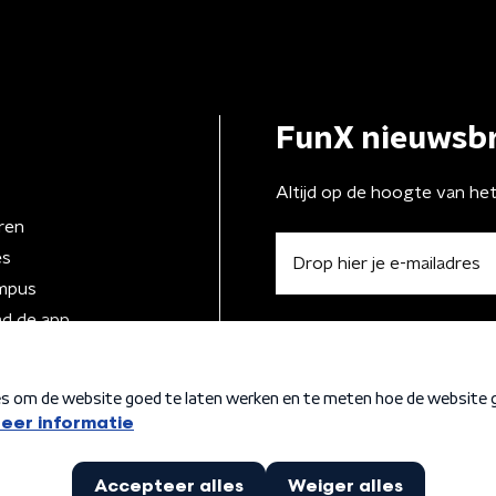
FunX nieuwsbr
Altijd op de hoogte van he
ren
es
mpus
d de app