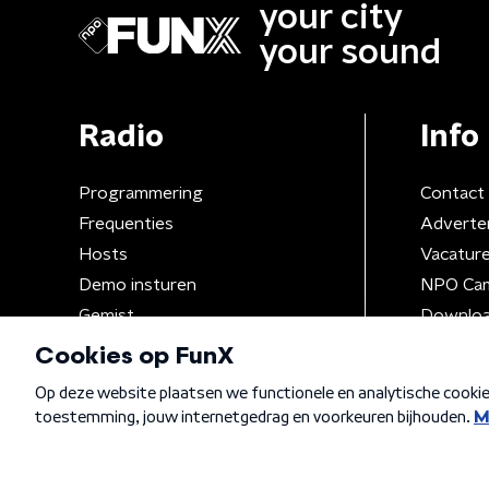
your city
your sound
Radio
Info
Programmering
Contact
Frequenties
Adverte
Hosts
Vacatur
Demo insturen
NPO Ca
Gemist
Downloa
Algemene voorwaarden
Privacybeleid