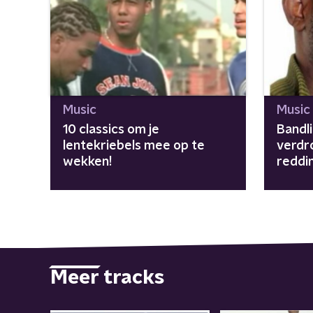
Music
Music
10 classics om je
Bandl
lentekriebels mee op te
verdr
wekken!
reddi
Meer tracks