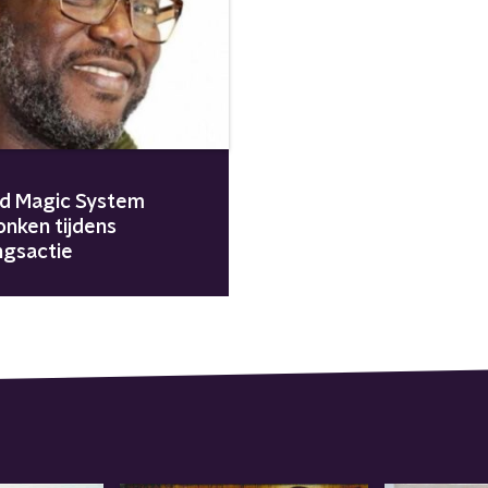
id Magic System
onken tijdens
ngsactie