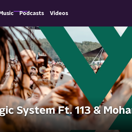
Music
Podcasts
Videos
gic System Ft. 113 & Moh