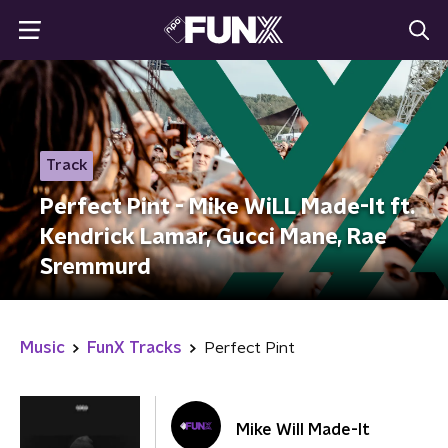
Track
Perfect Pint - Mike WiLL Made-It ft.
Kendrick Lamar, Gucci Mane, Rae
Sremmurd
Music
FunX Tracks
Perfect Pint
Mike Will Made-It