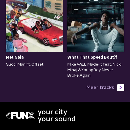
Met Gala
What That Speed Bout?!
Gucci Man ft. Offset
Mike WiLL Made-It feat. Nicki
Minaj & YoungBoy Never
Broke Again
Meer tracks
your city
your sound