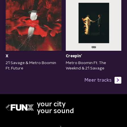
X
Creepin'
21 Savage & Metro Boomin
Metro Boomin Ft. The
Ft. Future
Weeknd & 21 Savage
Meer tracks
your city
your sound