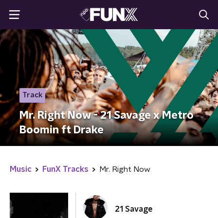
Track
Mr. Right Now - 21 Savage x Metro
Boomin ft Drake
Music
FunX Tracks
Mr. Right Now
21 Savage