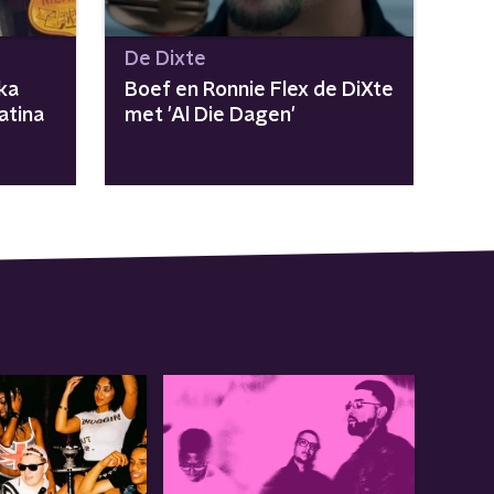
De Dixte
ka
Boef en Ronnie Flex de DiXte
atina
met 'Al Die Dagen'