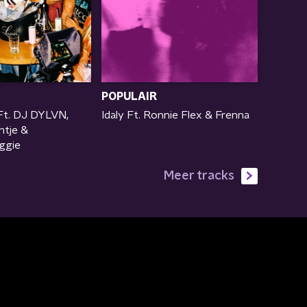
POPULAIR
Ft. DJ DYLVN,
Idaly Ft. Ronnie Flex & Frenna
ntje &
ggie
Meer tracks