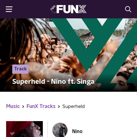
Track
Superheld - Nino ft. Singa
Music
FunX Tracks
Superheld
Nino