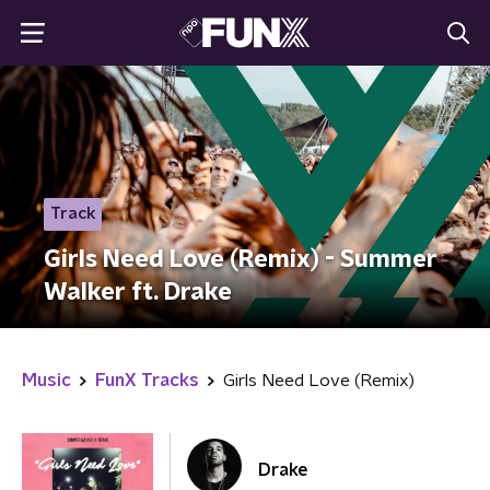
Track
Girls Need Love (Remix) - Summer
Walker ft. Drake
Music
FunX Tracks
Girls Need Love (Remix)
Drake