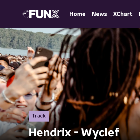
Home
News
XChart
Track
Hendrix - Wyclef