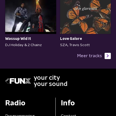
Love Galore
Wassup Wid It
SZA, Travis Scott
DJ Holiday & 2 Chainz
Meer tracks
your city
your sound
Radio
Info
Programmering
Contact