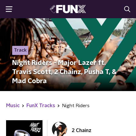
Track
Night Riders - Major Lazer ft.
Travis Scott, 2 Chainz, Pusha T, &
Mad Cobra
Music
FunX Tracks
Night Riders
2 Chainz