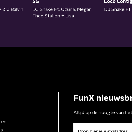
SG
Loco Conti
DJ Snake Ft. Ozuna, Megan
 & J Balvin
DJ Snake Ft.
Thee Stallion + Lisa
FunX nieuwsbr
Altijd op de hoogte van he
ren
es