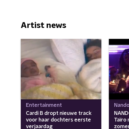
Artist news
Entertainment
Nando
Cardi B dropt nieuwe track
NANDO
voor haar dochters eerste
Taïro
verjaardag
zomer