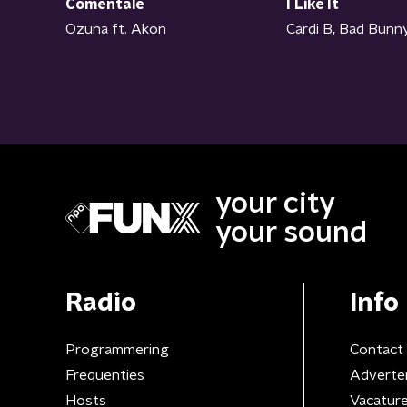
Coméntale
I Like It
Ozuna ft. Akon
Cardi B, Bad Bunny
your city
your sound
Radio
Info
Programmering
Contact
Frequenties
Adverte
Hosts
Vacatur