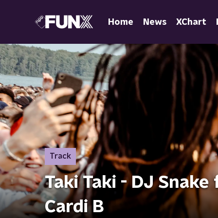
Home
News
XChart
Track
Taki Taki - DJ Snake
Cardi B