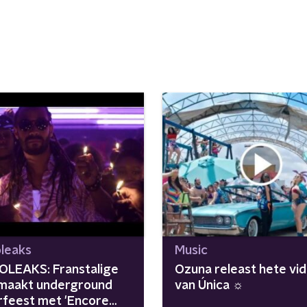
leaks
Music
LEAKS: Franstalige
Ozuna releast hete vid
 maakt underground
van Única ☼
feest met 'Encore