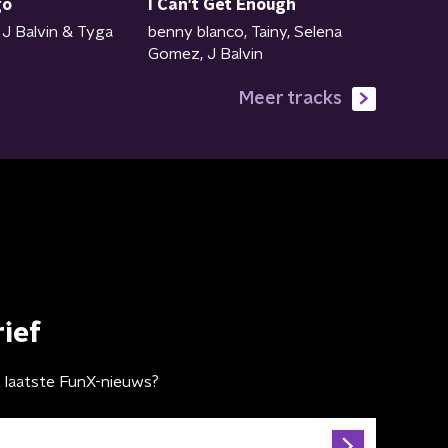
I Can't Get Enough
go
benny blanco, Tainy, Selena
 J Balvin & Tyga
Gomez, J Balvin
Meer tracks
ief
t laatste FunX-nieuws?