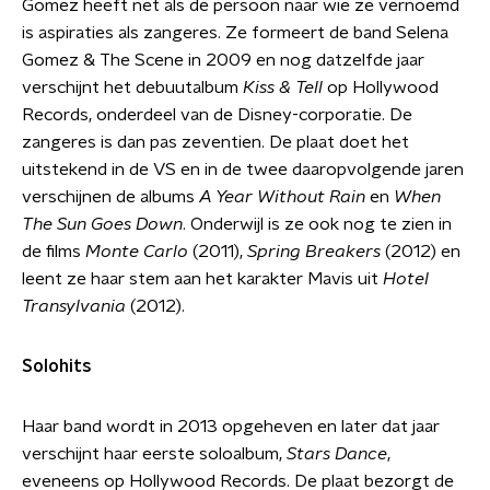
Gomez heeft net als de persoon naar wie ze vernoemd
is aspiraties als zangeres. Ze formeert de band Selena
Gomez & The Scene in 2009 en nog datzelfde jaar
verschijnt het debuutalbum
Kiss & Tell
op Hollywood
Records, onderdeel van de Disney-corporatie. De
zangeres is dan pas zeventien. De plaat doet het
uitstekend in de VS en in de twee daaropvolgende jaren
verschijnen de albums
A Year Without Rain
en
When
The Sun Goes Down
. Onderwijl is ze ook nog te zien in
de films
Monte Carlo
(2011),
Spring Breakers
(2012) en
leent ze haar stem aan het karakter Mavis uit
Hotel
Transylvania
(2012).
Solohits
Haar band wordt in 2013 opgeheven en later dat jaar
verschijnt haar eerste soloalbum,
Stars Dance
,
eveneens op Hollywood Records. De plaat bezorgt de