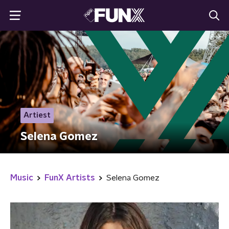
Artiest
Selena Gomez
Music
FunX Artists
Selena Gomez