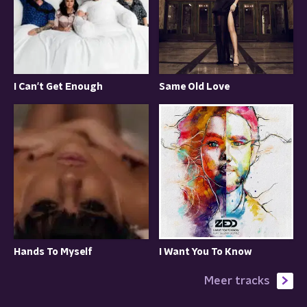
I Can't Get Enough
Same Old Love
I Want You To Know
Hands To Myself
Meer tracks