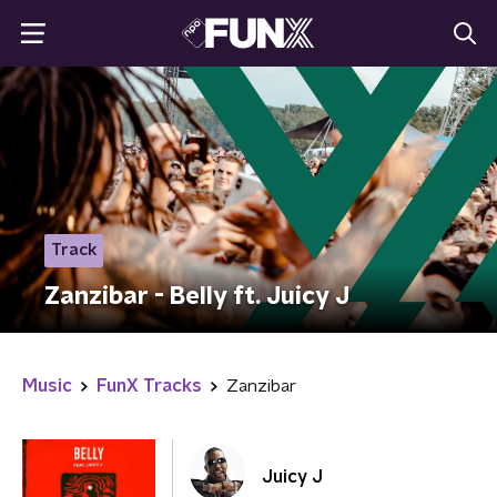
Track
Zanzibar - Belly ft. Juicy J
Music
FunX Tracks
Zanzibar
Juicy J