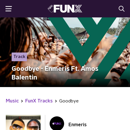
Track
Goodbye - Enmeris Ft. Amos
Balentin
Music
FunX Tracks
Goodbye
Enmeris