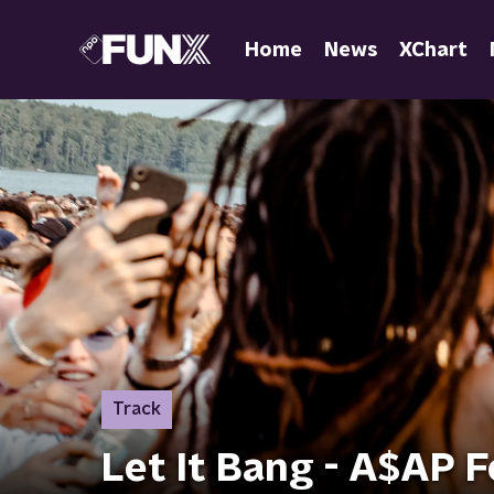
Home
News
XChart
Track
Let It Bang - A$AP F