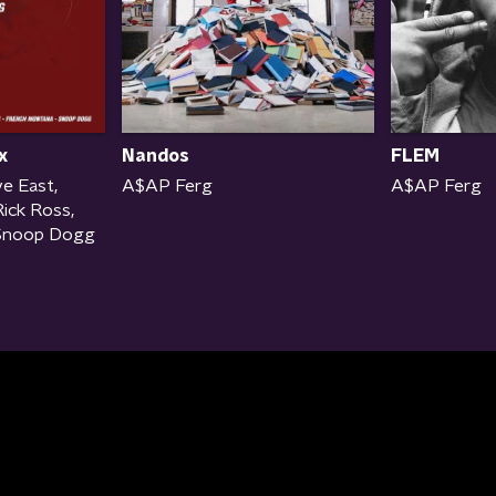
x
FLEM
Nandos
e East,
A$AP Ferg
A$AP Ferg
ick Ross,
Snoop Dogg