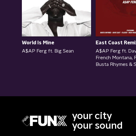
World Is Mine
East Coast Remi
A$AP Ferg ft. Big Sean
A$AP Ferg ft. Dav
French Montana, R
Busta Rhymes & 
your city
your sound