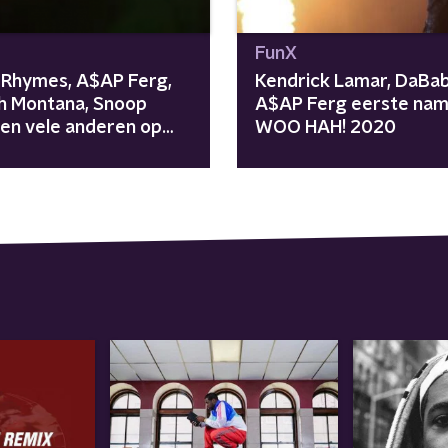
FunX
 Rhymes, A$AP Ferg,
Kendrick Lamar, DaBa
h Montana, Snoop
A$AP Ferg eerste na
en vele anderen op
WOO HAH! 2020
Coast Remix