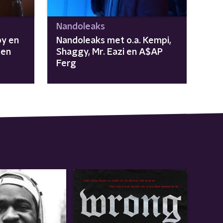
Nandoleaks
by en
Nandoleaks met o.a. Kempi,
men
Shaggy, Mr. Eazi en A$AP
Ferg