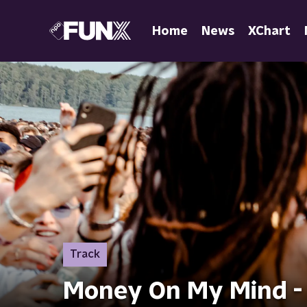
Home
News
XChart
Track
Money On My Mind - D