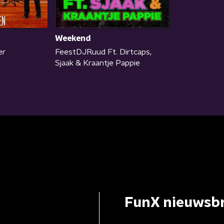
Weekend
er
FeestDJRuud Ft. Dirtcaps,
Sjaak & Kraantje Pappie
FunX nieuwsbr