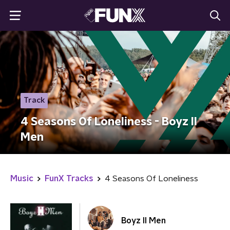
Track
4 Seasons Of Loneliness - Boyz II
Men
Music
FunX Tracks
4 Seasons Of Loneliness
Boyz II Men