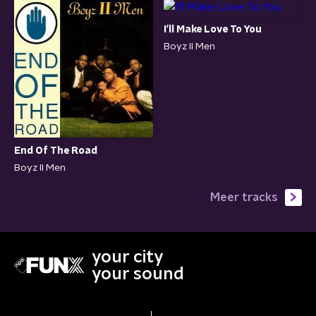
I'll Make Love To You
Boyz II Men
End Of The Road
Boyz II Men
Meer tracks
your city
your sound