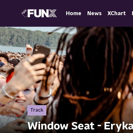
Home
News
XChart
Track
Window Seat - Eryk