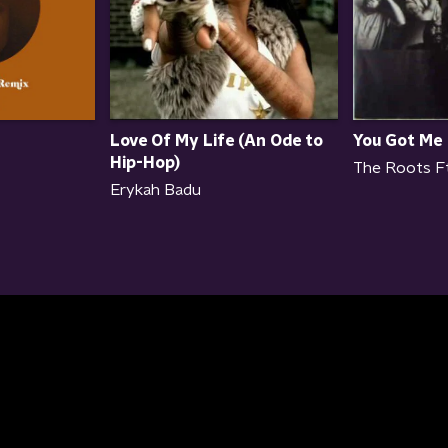
You Got Me
Love Of My Life (An Ode to
Hip-Hop)
The Roots Ft
Erykah Badu