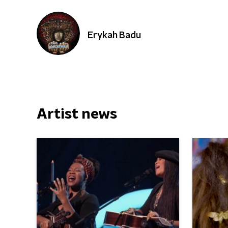
Erykah Badu
Artist news