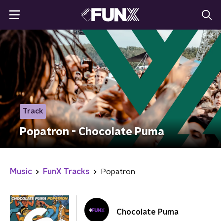
Track
Popatron - Chocolate Puma
Music
FunX Tracks
Popatron
Chocolate Puma