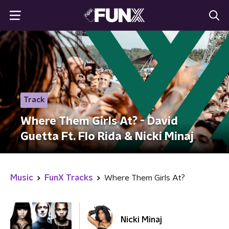
Track
Where Them Girls At? - David
Guetta Ft. Flo Rida & Nicki Minaj
Music
FunX Tracks
Where Them Girls At?
Nicki Minaj