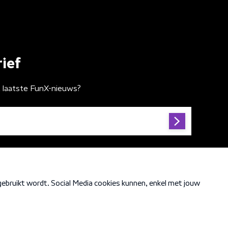
ief
t laatste FunX-nieuws?
Cookiebeleid