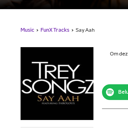
Music
FunX Tracks
Say Aah
Om deze
Belu