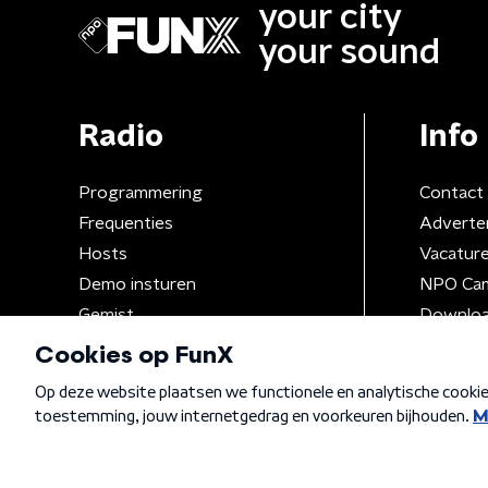
your city
your sound
Radio
Info
Programmering
Contact
Frequenties
Adverte
Hosts
Vacatur
Demo insturen
NPO Ca
Gemist
Downloa
Algemene voorwaarden
Privacybeleid