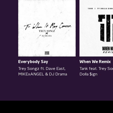
Everybody Say
When We Remix
Trey Songz ft. Dave East,
Tank feat. Trey S
MIKExANGEL & DJ Drama
Dolla $ign