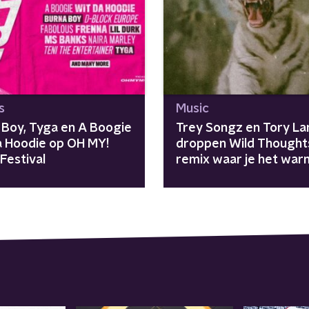
s
Music
 Boy, Tyga en A Boogie
Trey Songz en Tory La
a Hoodie op OH MY!
droppen Wild Thought
Festival
remix waar je het war
krijgt