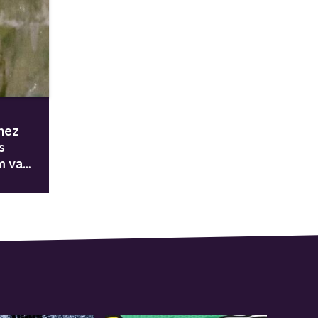
nez
s
m van