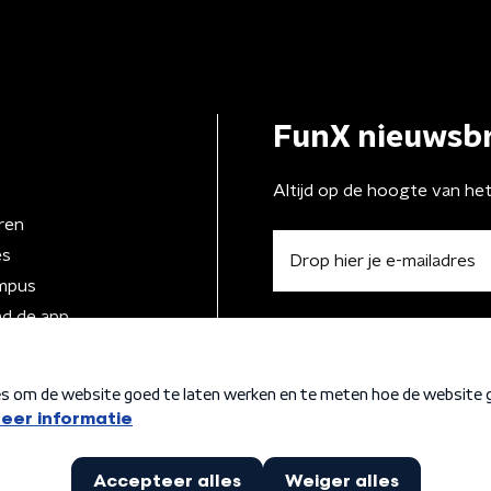
FunX nieuwsbr
Altijd op de hoogte van he
ren
es
mpus
d de app