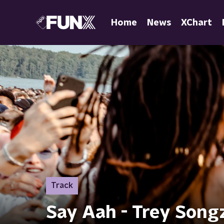
Home
News
XChart
Track
Say Aah - Trey Songz