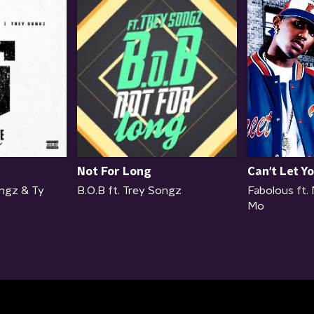
Not For Long
Can't Let Y
ongz & Ty
B.O.B ft. Trey Songz
Fabolous ft. 
Mo