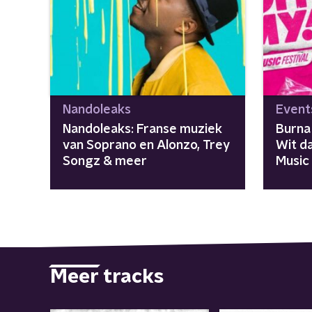
Nandoleaks
Event
Nandoleaks: Franse muziek
Burna
van Soprano en Alonzo, Trey
Wit d
Songz & meer
Music 
Meer tracks