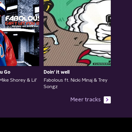
ou Go
Doin' it well
Mike Shorey & Lil'
Fabolous ft. Nicki Minaj & Trey
Songz
Meer tracks