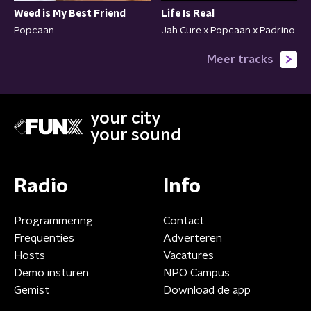
Weed is My Best Friend
Life Is Real
Popcaan
Jah Cure x Popcaan x Padrino
Meer tracks
your city
your sound
Radio
Info
Programmering
Contact
Frequenties
Adverteren
Hosts
Vacatures
Demo insturen
NPO Campus
Gemist
Download de app